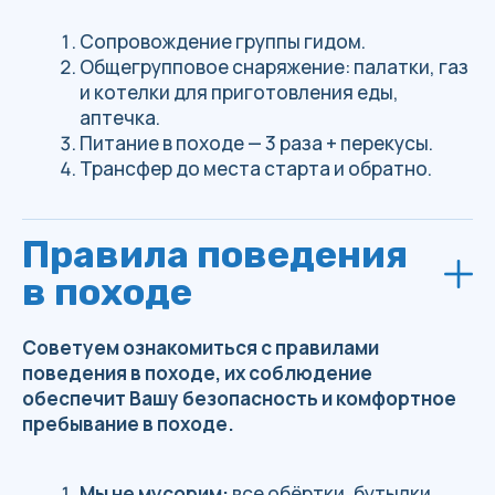
привести свои доводы. Только спокойная
конструктивная беседа даёт результат,
агрессия порождает агрессию – всегда
стоит помнить об этом.
В походе все его участники – единая
команда
и действует она слажено и
сообща. Если Вы сильно устали или плохо
себя чувствуете — сообщите
руководителю об этом – мы примем меры
по восстановлению сил: привал,
подпитка, если необходимо, разгрузка.
Помогайте друг другу – взаимовыручка –
это самое главное.
При недомогании, травмах, порезах
незамедлительно сообщите
руководителю группы.
Основная
аптечка находится у него. Ваша личная
аптечка должна содержать: личные
лекарства + активированный уголь,
эластичный бинт, бинт стерильный – 1 уп.
+ нестерильный 1 уп., лейкопластырь.
Не подходить близко к обрывам
(даже
для фотографии), от обрыва Вы должны
держаться на расстоянии 2-3 метра.
Спуск производится медленно без
резких движений и прыжков
, особенно