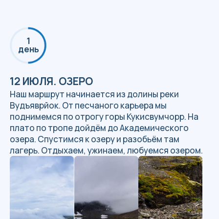
Палатки
Ужин
2
день
13 ИЮЛЯ. ДОЛИНА
Утром неспешна мы завтракаем, собираемся и
спускаемся в долину Тульйок, делаем
остановку на обед. После обеда, выходим из
долины через перевал Ворткеуайв в посёлок
Кукисвумчорр. Возвращаемся на машине в
Кировск.