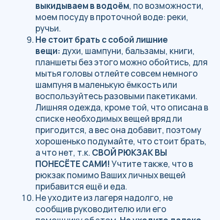
хотелось бы наткнуться на продукты
жизнедеятельности человека. Или на
фоне зелени, постоянно пестреющие
белым, «флажки».
Средства женской гигиены мы сжигаем,
т.к. они очень долго разлагаются и
наносят большой вред для окружающей
среды, к тому же, привлекают диких
животных. В этом нет ничего стыдного,
но если Вы стесняетесь можно будет
сделать это после того как все уйдут
спать.
Соблюдение всех вышеперечисленных
правил обязательно!
Список снаряжения
Советуем очень внимательно ознакомиться со
списком, чтобы в походе чувствовать себя
максимально комфортно.
ОБУВЬ
Треккинговые ботинки
– идеальный вариант