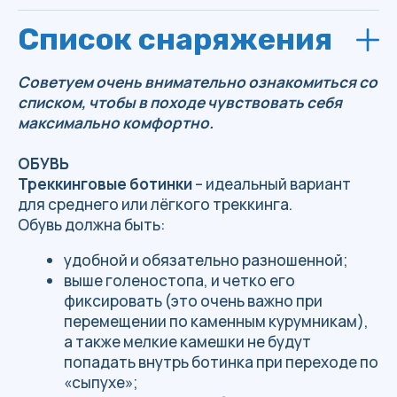
ночью могут быть и заморозки.
Туристический коврик – пенка (при
необходимости можем предоставить).
Палатка (при необходимости можем
предоставить; стоит задуматься о том,
стоит ли ее везти с собой).
Треккинговые палки — предоставляем.
ПРОЧЕЕ
Спички и зажигалка (в герметичной
упаковке).
Аптечка: личные лекарства +
активированный уголь, эластичный бинт,
бинт стерильный – 1 уп. + нестерильный 1
уп. (основная аптечка будет находится у
главного группы, к которому следует
сразу обратиться за помощью при
необходимости).
Средства личной гигиены: мыло
(маленький кусочек), зубная щётка,
паста (маленький тюбик), туалетная
бумага и пр., шампунем можно
пренебречь, ну на крайний случай взять
парочку одноразовых пакетиков.
Небольшое полотенце.