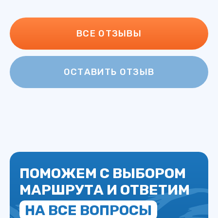
каждые пол километрика).
Снаряжение.Палатки хорошие, не дырявые, не
тяжёлые. Перед походом выдали треккинговые
палки, к которым до этого я скептически
относлися, но на практике оказались очень
полезной вещью.
Поход получился отличным. Физически было не
очень тяжело (ну может иногда). Вообще,
поход превзошёл мои ожидания. Не думал, что
будет так интересно и насыщенно.