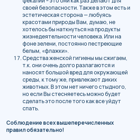
слой на стоянку.
Тёплые носки
Сменная обувь — лёгкие кеды или
сандали/кроксы.
Футболка (1, max 2; можно одну с
длинными рукавами, и использовать в
качестве одежды для сна).
Носки 3 пары + 1 пара теплых (махровые
или шерстяные).
Нижнее бельё.
ОБОРУДОВАНИЕ
Туристический рюкзак от 45 л. (если
рюкзака нет, то мы сможем предоставить
его при предварительной
договоренности) + непромокаемая
накидка на рюкзак (Rain Cover).
Гермомешок в рюкзак (туда
упаковываются спальник и теплые вещи
на бивуак), если нет, то можно обойтись
обычными пакетами.
Набор личной посуды: ложка, кружка,
миска, нож.
Спальный мешок —
температура именно
комфорта
от 0 до -10 градусов
, т.к.