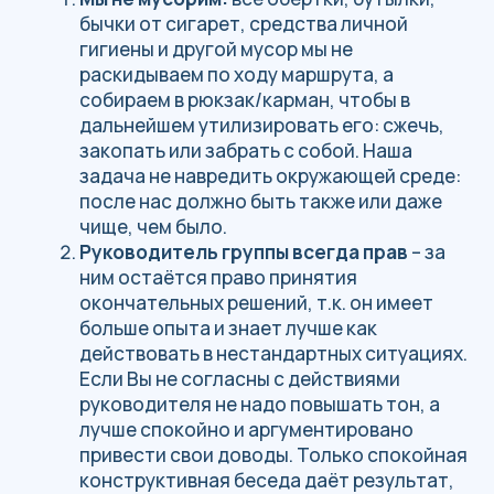
на крутых и каменистых участках, лучше
спустится медленно, но в целости и
сохранности.
Оборудование лагеря, поиск и рубка
дров, приготовление еды и мытьё
посуды осуществляется ВСЕМИ
участниками группы.
Мытьё посуды:
каждый моет свою тарелку сам, а общую
посуду моют все по очереди.
Приготовление еды: готовит помощник
руководителя, но помощь от участников
всегда приветствуется. Средства для
мытья посуды брать не нужно – мы сами
позаботимся об этом.
При мытье посуды остатки еды не
выкидываем в водоём
, по возможности,
моем посуду в проточной воде: реки,
ручьи.
Не стоит брать с собой лишние
вещи:
духи, шампуни, бальзамы, книги,
планшеты без этого можно обойтись, для
мытья головы отлейте совсем немного
шампуня в маленькую ёмкость или
воспользуйтесь разовыми пакетиками.
Лишняя одежда, кроме той, что описана в
списке необходимых вещей вряд ли