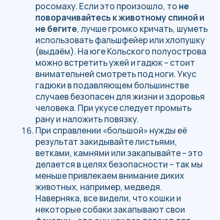
голень от влаги и различных неприятностей
(снег, камушки).
ОДЕЖДА
На переходы:
влагоотводящее термобелье (для
переходов).
флисовый джемпер.
мембранная куртка с капюшоном
желательно, чтобы имела вентиляцию на
молнии
мембранные штаны или хорошие плотные
влагостойкие и ветрозащитные штаны
должны быть удобными и не стеснять
движения.
дождевик.
жилетка или небольшая пуховка для
утепления.
перчатки, шапка, баф (не стоит
пренебрегать данными вещами)
Вещи для лагеря:
Сменная одежда: лёгкие и удобные штаны
и куртка.
Флисовое термобельё — утепляющий