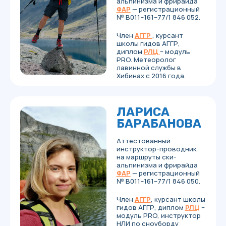
ЗИМА
НОЯБРЬ – МАЙ
г. Кировск, ул. Олимпийская, 4
Летом горнолыжный прокат закрыт
ПРОКАТ
+7 (960) 026-86-20
NORDPORTAL51@GMAIL.COM
@NORDPORTAL