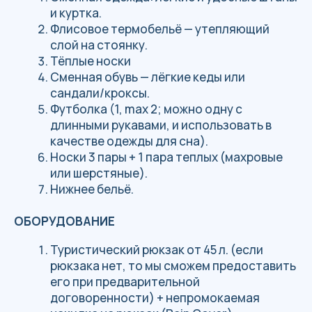
НАШИ ГИДЫ
РОМАН
ГРЕБНЕВ
Аттестованный
инструктор-проводник
на маршруты ски-
альпинизма и фрирайда
ФАР
— регистрационный
№ B011−161−77/1 846 052.
Член
АГГР
, курсант
школы гидов АГГР,
диплом
РЛЦ
– модуль
PRO. Метеоролог
лавинной службы в
Хибинах с 2016 года.
ЛАРИСА
БАРАБАНОВА
Аттестованный
инструктор-проводник
на маршруты ски-