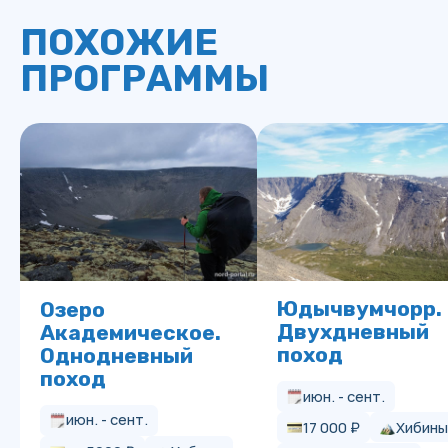
ПОМОЖЕМ С ВЫБОРОМ
МАРШРУТА И ОТВЕТИМ
НА ВСЕ ВОПРОСЫ
Если вы хотите узнать больше о маршруте или
не знаете, какой поход выбрать, оставьте
заявку — мы с вами свяжемся
+7
Я согласен(а) на
обработку персональных данных
и
принимаю
политику конфиденциальности
ОТПРАВИТЬ