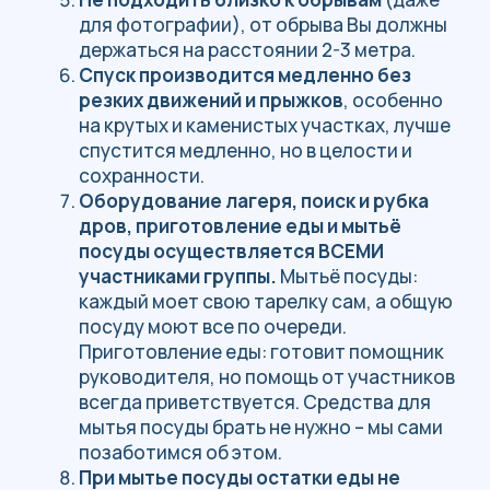
«Камень!»
На Кольском полуострове можно
встретить: лося, бурого медведя,
росомаху. Если это произошло, то
не
поворачивайтесь к животному спиной и
не бегите
, лучше громко кричать, шуметь
использовать фальшфейер или хлопушку
(выдаём). На юге Кольского полуострова
можно встретить ужей и гадюк – стоит
внимательней смотреть под ноги. Укус
гадюки в подавляющем большинстве
случаев безопасен для жизни и здоровья
человека. При укусе следует промыть
рану и наложить повязку.
При справлении «большой» нужды её
результат закидывайте листьями,
ветками, камнями или закапывайте – это
делается в целях безопасности – так мы
меньше привлекаем внимание диких
животных, например, медведя.
Наверняка, все видели, что кошки и
некоторые собаки закапывают свои
фекалии – это они как раз делают для
своей безопасности. Также в этом есть и
эстетическая сторона — любуясь
красотами природы Вам, думаю, не