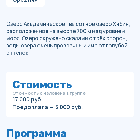
Стоимость с человека в группе
17 000 руб.
Предоплата — 5 000 руб.
Программа
1
день
12 ИЮЛЯ. ОЗЕРО
Наш маршрут начинается из долины реки
Вудъяврйок. От песчаного карьера мы
поднимемся по отрогу горы Кукисвумчорр. На
плато по тропе дойдём до Академического
озера. Спустимся к озеру и разобьём там
лагерь. Отдыхаем, ужинаем, любуемся озером.