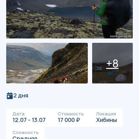
+8
2 дня
Дата
Стоимость
Локация
12.07 - 13.07
17 000 ₽
Хибины
Сложность
Средняя
Озеро Академическое - высотное озеро Хибин,
расположенное на высоте 700 м над уровнем
моря. Озеро окружено скалами с трёх сторон,
воды озера очень прозрачны и имеют голубой
оттенок.
Стоимость