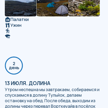
Завтрак, обед
Трансфер до Кировска
В стоимость входит
Сопровождение группы гидом.
Общегрупповое снаряжение: палатки, газ
и котелки для приготовления еды,
аптечка.
Питание в походе — 3 раза + перекусы.
Трансфер до места старта и обратно.
Правила поведения