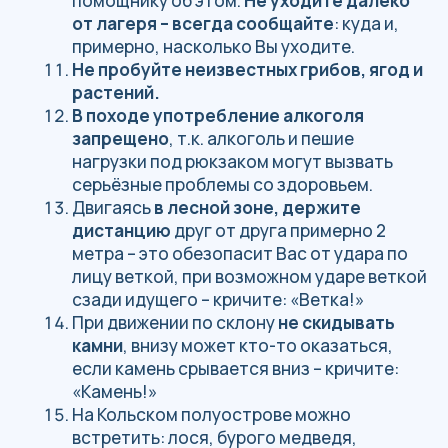
для среднего или лёгкого треккинга.
Обувь должна быть:
удобной и обязательно разношенной;
выше голеностопа, и четко его
фиксировать (это очень важно при
перемещении по каменным курумникам),
а также мелкие камешки не будут
попадать внутрь ботинка при переходе по
«сыпухе»;
влагоустойчивая – обычно современная
треккинговая обувь делается с
мембраной, она позволяет дольше
оставаться ногам сухими и сохранять
комфортный микроклимат внутри
ботинка (по маршруту будут встречаться
небольшие болота, а в горах могут ещё
остаться снежники);
с плотной подошвой, должно быть
удобно ходить по неровностям и камням.
Сменная обувь для бивуака
(ходить по лагерю
пока основная обувь сушится, да и просто ноги
отдыхают) – кроссовки/кеды или сандалии/
кроксы (в сандалях очень удобно переходить
реку).
Дополнительно гамаши – отлично защищают