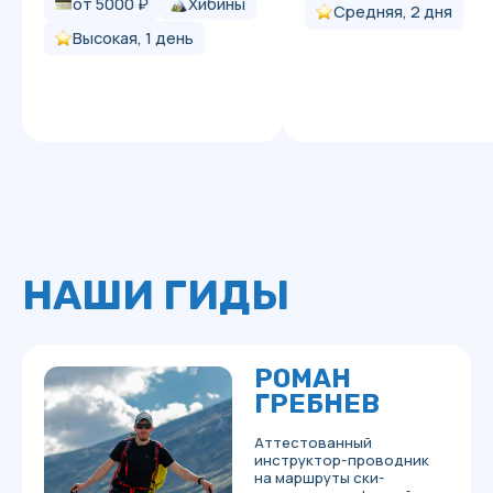
КОНТАКТЫ
ЛЕТО
ИЮНЬ – ОКТЯБРЬ
Сап-станция в Хибинах на берегу оз. Малый
Вудъявр — база отдыха Жемчужина Хибин
ПОДРОБНЕЕ