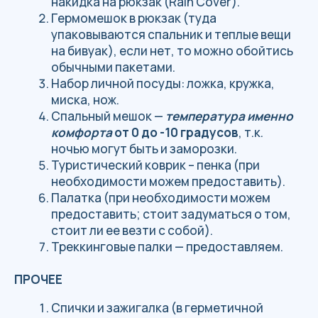
альпинизма и фрирайда
ФАР
— регистрационный
№ В011−161−77/1 846 050.
Член
АГГР
, курсант школы
гидов АГГР, диплом
РЛЦ
–
модуль PRO, инструктор
НЛИ по сноуборду
категории C.
ЧТО ГОВОРЯТ
НАШИ КЛИЕНТЫ