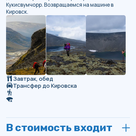
в походе
Советуем ознакомиться с правилами
поведения в походе, их соблюдение
обеспечит Вашу безопасность и комфортное
пребывание в походе.
Мы не мусорим:
все обёртки, бутылки,
бычки от сигарет, средства личной
гигиены и другой мусор мы не
раскидываем по ходу маршрута, а
собираем в рюкзак/карман, чтобы в
дальнейшем утилизировать его: сжечь,
закопать или забрать с собой. Наша
задача не навредить окружающей среде:
после нас должно быть также или даже
чище, чем было.
Руководитель группы всегда прав
– за
ним остаётся право принятия
окончательных решений, т.к. он имеет
больше опыта и знает лучше как
действовать в нестандартных ситуациях.
Если Вы не согласны с действиями
руководителя не надо повышать тон, а
лучше спокойно и аргументировано