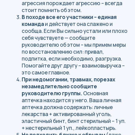
пригодится, а вес она добавит, поэтому
хорошенько подумайте, что стоит брать,
а что нет, т.к.
СВОЙ РЮКЗАК ВЫ
ПОНЕСЁТЕ САМИ!
Учтите также, что в
рюкзак помимо Ваших личных вещей
прибавится ещё и еда.
Не уходите из лагеря надолго, не
сообщив руководителю или его
помощнику об этом.
Не уходите далеко
от лагеря – всегда сообщайте
: куда и,
примерно, насколько Вы уходите.
Не пробуйте неизвестных грибов, ягод и
растений.
В походе употребление алкоголя
запрещено
, т.к. алкоголь и пешие
нагрузки под рюкзаком могут вызвать
серьёзные проблемы со здоровьем.
Двигаясь
в лесной зоне, держите
дистанцию
друг от друга примерно 2
метра – это обезопасит Вас от удара по
лицу веткой, при возможном ударе веткой
сзади идущего – кричите: «Ветка!»
При движении по склону
не скидывать
камни
, внизу может кто-то оказаться,
если камень срывается вниз – кричите: