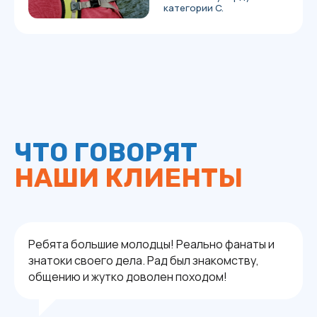
ОСТАВИТЬ ЗАЯВКУ
ЧЕРЕЗ TELEGRAM
Ребята большие молодцы! Реально фанаты и
ФРИРАЙД И СКИТУР
САП-СТАНЦИЯ
знатоки своего дела. Рад был знакомству,
ПОХОДЫ И САП-ТУРЫ
ИНФОРМАЦИЯ
общению и жутко доволен походом!
ПРОКАТ
ОТЗЫВЫ
О НАС
ПОЛИТИКА
БЛОГ
КОНФИДЕНЦИАЛЬНОСТИ
КОНТАКТЫ