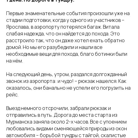
Первые знаменательные события произошли уже на
стадии подготовки, когда у одного из участников –
Ярослава, в аэропорту потерялся багаж. Витала
слабая надежда, что он найдется до похода. Это
расстроило так, что он даже хотел ехать обратно
домой. Но мы его разубедили и нашли все
необходимые вещи для похода, благо ботинки были
на нём.
На следующий день, утром, раздался долгожданный
звонок из аэропорта: и чудо! – рюкзак нашелся. Как
оказалось, они банально не успели его погрузить на
рейс.
Выезд немного отсрочили, забрали рюкзак и
отправились в путь. Дорога до места старта из
Мурманска заняла около 2-х часов. Все с упоением
любовались видами сменяющейся природы из окон
автомобиля – борьбой тундры с тайгой, скалистые