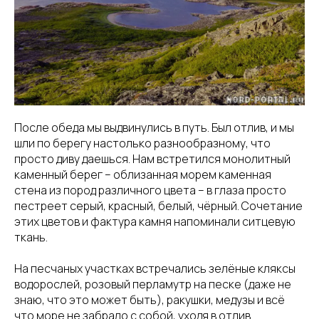
После обеда мы выдвинулись в путь. Был отлив, и мы
шли по берегу настолько разнообразному, что
просто диву даешься. Нам встретился монолитный
каменный берег – облизанная морем каменная
стена из пород различного цвета – в глаза просто
пестреет серый, красный, белый, чёрный. Сочетание
этих цветов и фактура камня напоминали ситцевую
ткань.
На песчаных участках встречались зелёные кляксы
водорослей, розовый перламутр на песке (даже не
знаю, что это может быть), ракушки, медузы и всё
что море не забрало с собой, уходя в отлив.