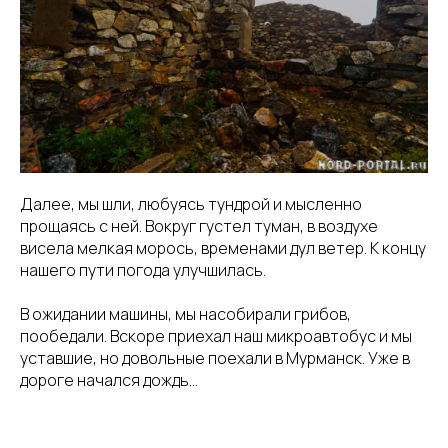
Далее, мы шли, любуясь тундрой и мысленно
прощаясь с ней. Вокруг густел туман, в воздухе
висела мелкая морось, временами дул ветер. К концу
нашего пути погода улучшилась.
В ожидании машины, мы насобирали грибов,
пообедали. Вскоре приехал наш микроавтобус и мы
уставшие, но довольные поехали в Мурманск. Уже в
дороге начался дождь…