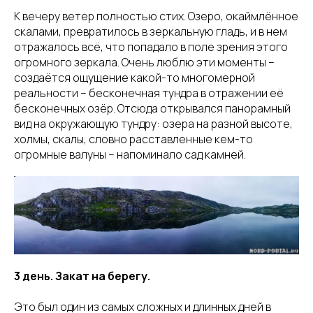
К вечеру ветер полностью стих. Озеро, окаймлённое
скалами, превратилось в зеркальную гладь, и в нем
отражалось всё, что попадало в поле зрения этого
огромного зеркала. Очень люблю эти моменты –
создаётся ощущение какой-то многомерной
реальности – бесконечная тундра в отражении её
бесконечных озёр. Отсюда открывался панорамный
вид на окружающую тундру: озера на разной высоте,
холмы, скалы, словно расставленные кем-то
огромные валуны – напоминало сад камней.
3 день. Закат на берегу.
Это был один из самых сложных и длинных дней в