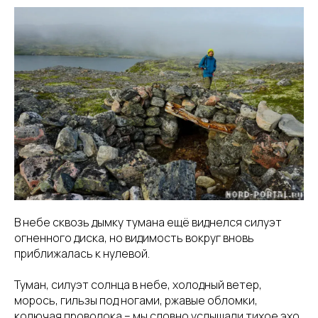
В небе сквозь дымку тумана ещё виднелся силуэт
огненного диска, но видимость вокруг вновь
приближалась к нулевой.
Туман, силуэт солнца в небе, холодный ветер,
морось, гильзы под ногами, ржавые обломки,
колючая проволока – мы словно услышали тихое эхо