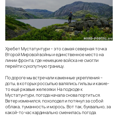
Хребет Мустатунтури – это самая северная точка
Второй Мировой войны и единственное место на
линии фронта, где немецкие войска не смогли
перейти сухопутную границу.
По дороге мы встречали каменные укрепления –
доты, в которых россыпью валялись гильзы и какие-
то ещё ржавые железяки. На подходе к
Мустатунтури, погода начала снова портиться.
Ветер изменился, похолодел и потянул за собой
облака, туманность и морось. Вот так, буквально, за
какой-то час кардинально сменилась погода.