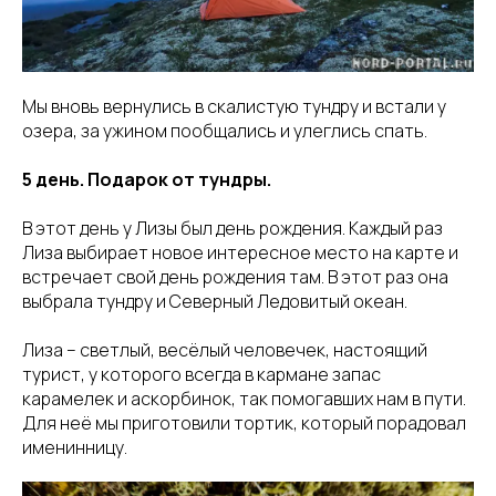
Мы вновь вернулись в скалистую тундру и встали у
озера, за ужином пообщались и улеглись спать.
5 день. Подарок от тундры.
В этот день у Лизы был день рождения. Каждый раз
Лиза выбирает новое интересное место на карте и
встречает свой день рождения там. В этот раз она
выбрала тундру и Северный Ледовитый океан.
Лиза – светлый, весёлый человечек, настоящий
турист, у которого всегда в кармане запас
карамелек и аскорбинок, так помогавших нам в пути.
Для неё мы приготовили тортик, который порадовал
именинницу.