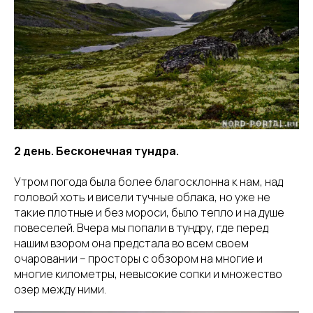
2 день. Бесконечная тундра.
Утром погода была более благосклонна к нам, над
головой хоть и висели тучные облака, но уже не
такие плотные и без мороси, было тепло и на душе
повеселей. Вчера мы попали в тундру, где перед
нашим взором она предстала во всем своем
очаровании – просторы с обзором на многие и
многие километры, невысокие сопки и множество
озер между ними.