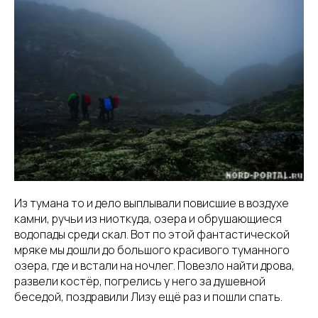
Из тумана то и дело выплывали повисшие в воздухе
камни, ручьи из ниоткуда, озера и обрушающиеся
водопады среди скал. Вот по этой фантастической
мряке мы дошли до большого красивого туманного
озера, где и встали на ночлег. Повезло найти дрова,
развели костёр, погрелись у него за душевной
беседой, поздравили Лизу ещё раз и пошли спать.