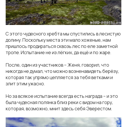
С этого чудесного хребта мы спустились в лесистую
долину. Поскольку места эти мало хоженые, нам
пришлось продираться сквозь лес по еле заметной
тропе. Испытание не из лёгких, да ещё и по жаре.
После, один из участников – Женя, говорил, что
никогда не думал, что можно возненавидеть берёзу,
которая так упрямо цепляется за тебя ветками и
злит этим ужасно.
Но за всякое испытание всегда есть награда – и это
была чудесная полянка близ реки с видом на гору,
которая, возможно, мнит здесь себя Эверестом.