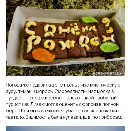
Погода же подарила в этот день Лизе мистическую
ауру: туман и морось. Сюрреалистичная мряка в
тундре – тот ещё космос, только такой пробитый
турист как Лиза смогла оценить сюрприз в полной
мере. Шли мы как ёжики в тумане, только лошадки не
хватало. Видимость была нулевая, шли по приборам.