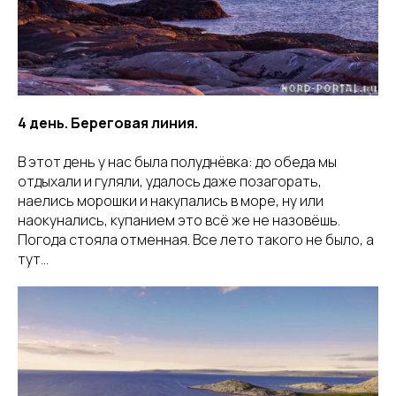
4 день. Береговая линия.
В этот день у нас была полуднёвка: до обеда мы
отдыхали и гуляли, удалось даже позагорать,
наелись морошки и накупались в море, ну или
наокунались, купанием это всё же не назовёшь.
Погода стояла отменная. Все лето такого не было, а
тут…