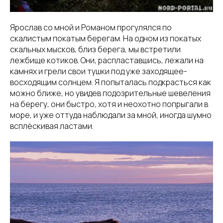
Ярослав со мной и Романом прогулялся по
скалистым покатым берегам. На одном из покатых
скальных мысков, близ берега, мы встретили
лежбище котиков. Они, распластавшись, лежали на
камнях и грели свои тушки под уже заходящее-
восходящим солнцем. Я попыталась подкрасться как
можно ближе, но увидев подозрительные шевеления
на берегу, они быстро, хотя и неохотно попрыгали в
море, и уже оттуда наблюдали за мной, иногда шумно
всплёскивая ластами.