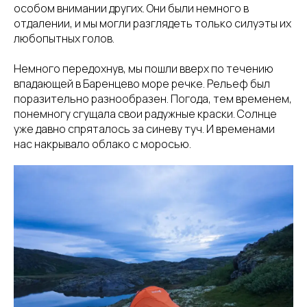
особом внимании других. Они были немного в
отдалении, и мы могли разглядеть только силуэты их
любопытных голов.
Немного передохнув, мы пошли вверх по течению
впадающей в Баренцево море речке. Рельеф был
поразительно разнообразен. Погода, тем временем,
понемногу сгущала свои радужные краски. Солнце
уже давно спряталось за синеву туч. И временами
нас накрывало облако с моросью.