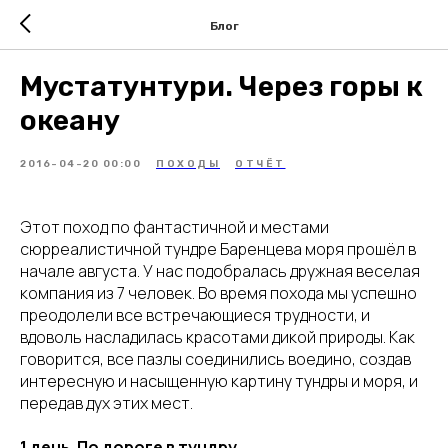
Блог
Мустатунтури. Через горы к
океану
2016-04-20 00:00
ПОХОДЫ
ОТЧЁТ
Этот поход по фантастичной и местами
сюрреалистичной тундре Баренцева моря прошёл в
начале августа. У нас подобралась дружная веселая
компания из 7 человек. Во время похода мы успешно
преодолели все встречающиеся трудности, и
вдоволь насладилась красотами дикой природы. Как
говорится, все пазлы соединились воедино, создав
интересную и насыщенную картину тундры и моря, и
передав дух этих мест.
1 день. По дороге в тундру.