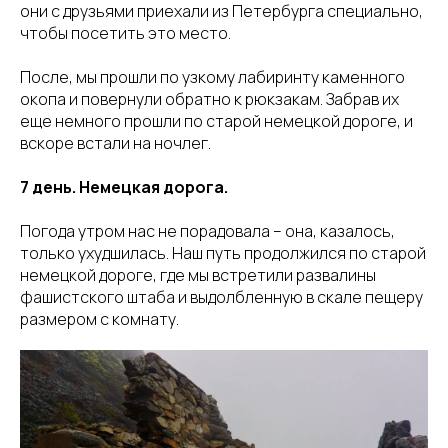
они с друзьями приехали из Петербурга специально,
чтобы посетить это место.
После, мы прошли по узкому лабиринту каменного
окопа и повернули обратно к рюкзакам. Забрав их
еще немного прошли по старой немецкой дороге, и
вскоре встали на ночлег.
7 день. Немецкая дорога.
Погода утром нас не порадовала – она, казалось,
только ухудшилась. Наш путь продолжился по старой
немецкой дороге, где мы встретили развалины
фашистского штаба и выдолбленную в скале пещеру
размером с комнату.