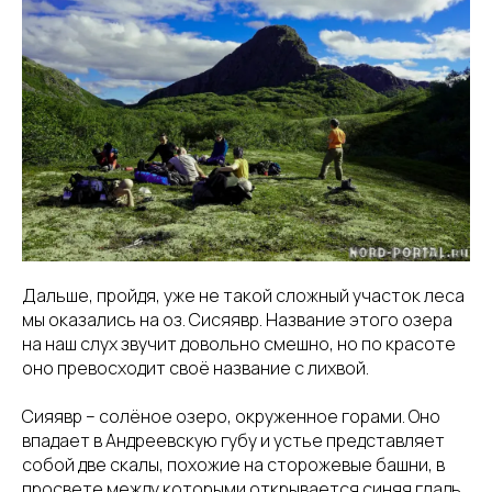
Дальше, пройдя, уже не такой сложный участок леса
мы оказались на оз. Сисяявр. Название этого озера
на наш слух звучит довольно смешно, но по красоте
оно превосходит своё название с лихвой.
Сияявр – солёное озеро, окруженное горами. Оно
впадает в Андреевскую губу и устье представляет
собой две скалы, похожие на сторожевые башни, в
просвете между которыми открывается синяя гладь