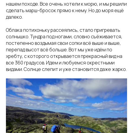
нашем походе. Все очень хотели к морю, и мы решили
сделать марш-бросок прямо к нему. Но до моря ещё
далеко.
Облака потихоньку рассеялись, стало пригревать
солнышко. Тундра под ногами, словно съёживается,
постепенно воздымая свои сопки всё выше и выше,
перепад высот всё больше. Вот мы уже идём по
хребту, с которого открывается прекрасный вид на
все 360 градусов. Идем и любуемся окрестными
видами. Солнце слепит и уже становится даже жарко.