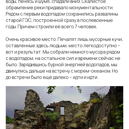
воды, пенясь и шумя, спадали вниз. Скалистое
обрамление реки придавало монументальности.
Рядом с первым водопадом сохранились развалины
старой ГЭС, построенной сразу в послевоенные
годы. Причем строили её всего 7 человек.
Очень красивое место. Печалят лишь мусорные кучи,
оставленные здесь людьми, место легкодоступно –
вот и результат. Мы собрали немного мусора рядом
с водопадом, на остальное сил и времени сейчас не
было. Зарядившись бурной энергией водопадов, мы
двинулись дальше на встречу с морем-океаном. Но
до встречи было ещё далеко – идти и идти.