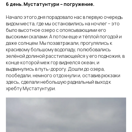
6 день. Мустатунтури – погружение.
Начало этого дня порадовало нас в первую очередь
видом места, где мы остановились на ночлег – это
было высотное озеро с опоясывающими его
высокими скалами. А потом еще и тёплой погодой и
даже солнцем. Мы позавтракали, прогулялись к
красивому большому водопаду, полюбовались
зелёной долиной расстилающейся у его подножия, в
конце которой меж гор виднелся океан, и
выдвинулись в путь-дорогу. Дошли до озера,
пообедали, немного отдохнули и, оставив рюкзаки
здесь, сделали небольшую радиальный выход к
хребту Мустатунтури.